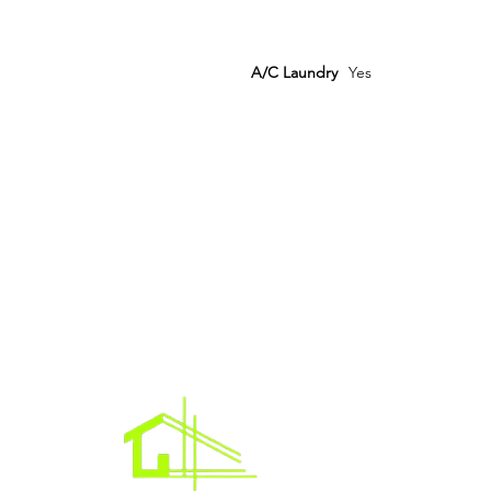
A/C Laundry
Yes
Have questions or ready to ge
Oficina c
Acres de Le