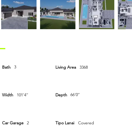
3
Bath
Living Area
3368
66’0’’
Width
101’4’’
Depth
Car Garage
2
Tipo Lanai
Covered