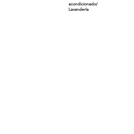
acondicionado/
Lavandería
¿Tiene preguntas o está listo pa